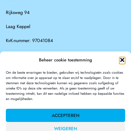
Rijksweg 94
Laag Keppel
KvK-nummer: 97041084
Beheer cookie toestemming
Direct contact
Om de beste ervaringen te bieden, gebruiken wij technologieën zoals cookies
Telefoon: 06-17666467
om informatie over je apparaat op te slaan en/of te raadplegen. Door in te
stemmen met deze technologieën kunnen wij gegevens zoals surfgedrag of
Huren sloep: 06-17666467
unieke ID's op deze site verwerken. Als je geen toestemming geeft of uw
toestemming intrekt, kan dit een nadelige invloed hebben op bepaalde functies
en mogelijkheden.
ACCEPTEREN
Copyright © 2026 Sloepverhuur Achterhoek
WEIGEREN